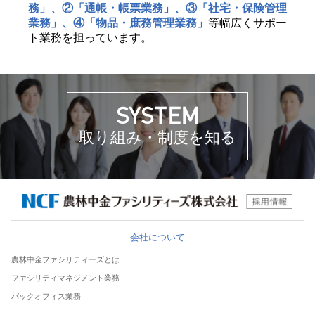
務」、②「通帳・帳票業務」、③「社宅・保険管理
業務」、④「物品・庶務管理業務」
等幅広くサポー
ト業務を担っています。
SYSTEM
取り組み・制度を知る
会社について
農林中金ファシリティーズとは
ファシリティマネジメント業務
バックオフィス業務